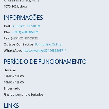
Amoreiras Torre 2, 14.º E
1070-102 Lisboa
INFORMAÇÕES
Telf.:
(+351) 21 317 40 09
Tlm.:
(+351) 968 586 871
Fax:
(+351) 21 936 28 23
Outros Contactos:
Formulário Online
WhatsApp:
https://wa.me/351968586871/
PERÍODO DE FUNCIONAMENTO
Horário
09h00 - 13h00
14h00 - 18h00
Encerrado
Fins-de-semana e feriados
LINKS