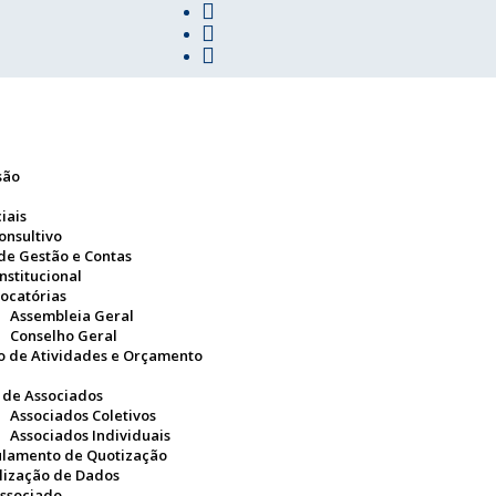
são
iais
onsultivo
 de Gestão e Contas
nstitucional
ocatórias
Assembleia Geral
Conselho Geral
o de Atividades e Orçamento
a de Associados
Associados Coletivos
Associados Individuais
lamento de Quotização
lização de Dados
ssociado