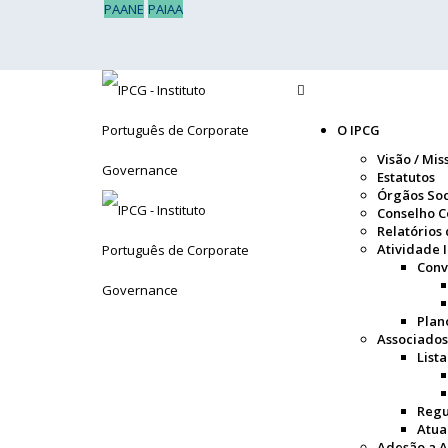
PAANE
PAIAA
O IPCG
Visão / Mis
Estatutos
Órgãos Soc
Conselho C
Relatórios
Atividade I
Conv
Plan
Associados
List
Regu
Atua
Adesão a A