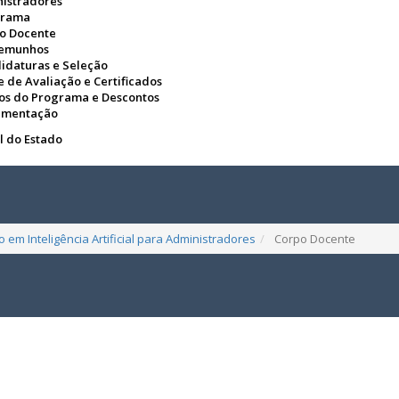
istradores
grama
o Docente
temunhos
idaturas e Seleção
e de Avaliação e Certificados
os do Programa e Descontos
umentação
l do Estado
em Inteligência Artificial para Administradores
Corpo Docente