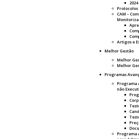
2024
Protocolos
CAM – Com
Monitoriz
Apre
Com
Comp
Artigos e 
Melhor Gestão
Melhor Ges
Melhor Ges
Programas Avan
Programa 
não Execut
Pro
Corp
Tes
Cand
Test
Preç
Doc
Programa A