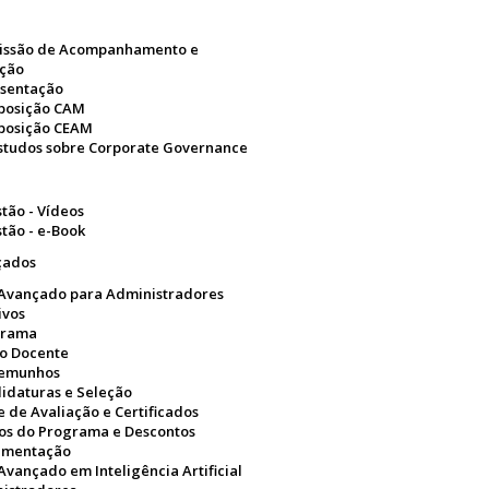
issão de Acompanhamento e
ação
sentação
posição CAM
osição CEAM
Estudos sobre Corporate Governance
tão - Vídeos
tão - e-Book
çados
Avançado para Administradores
ivos
grama
o Docente
temunhos
idaturas e Seleção
e de Avaliação e Certificados
os do Programa e Descontos
umentação
vançado em Inteligência Artificial