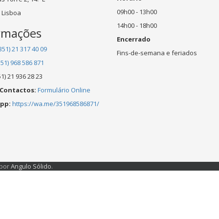
09h00 - 13h00
 Lisboa
14h00 - 18h00
rmações
Encerrado
351) 21 317 40 09
Fins-de-semana e feriados
351) 968 586 871
1) 21 936 28 23
 Contactos:
Formulário Online
pp:
https://wa.me/351968586871/
 por
Angulo Sólido
.