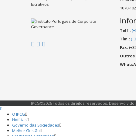
lucrativos
1070-102
Info
Telf.:
(+
Tlm.:
(+
Fax:
(+35
Outros
WhatsA
IPCG©2026 Todos os direitos reservados. Desenvolvido
O IPCG
Notícias
Governo das Sociedades
Melhor Gestão
Programas Avançados