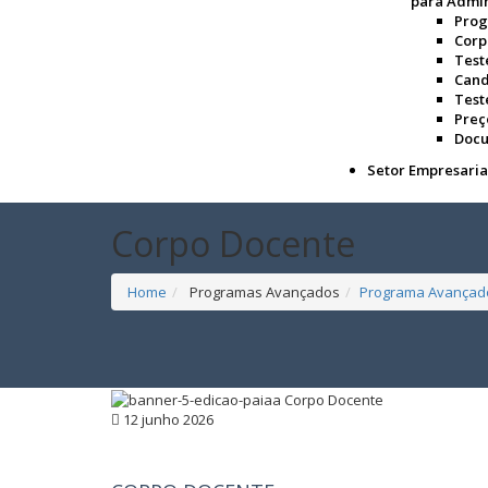
para Admin
Pro
Corp
Tes
Cand
Test
Preç
Doc
Setor Empresaria
Corpo Docente
Home
Programas Avançados
Programa Avançado 
12 junho 2026