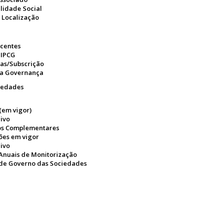
lidade Social
/ Localização
ecentes
 IPCG
ias/Subscrição
oa Governança
iedades
(em vigor)
ivo
s Complementares
ões em vigor
ivo
 Anuais de Monitorização
 de Governo das Sociedades