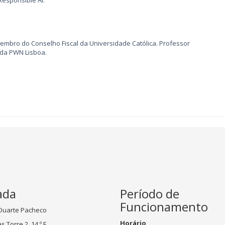
mbro do Conselho Fiscal da Universidade Católica. Professor
 da PWN Lisboa.
ada
Período de
Funcionamento
 Duarte Pacheco
Horário
 Torre 2, 14.º E