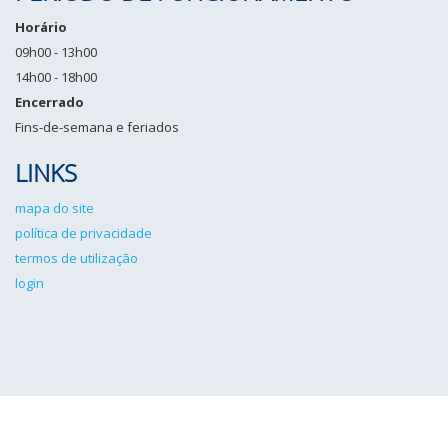
Horário
09h00 - 13h00
14h00 - 18h00
Encerrado
Fins-de-semana e feriados
LINKS
mapa do site
política de privacidade
termos de utilização
login
IPCG©2026 Todos os direitos reservados. Desenvolvido por
Angulo