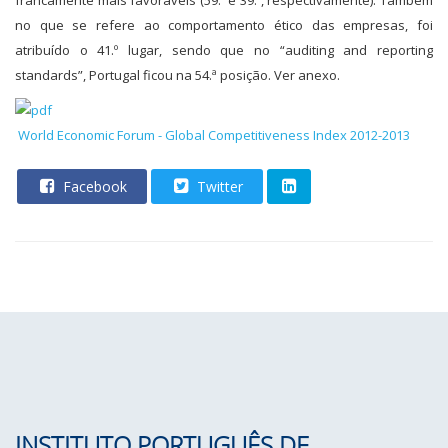
francamente mais favoráveis (59.º e 39.º, respectivamente). Também
no que se refere ao comportamento ético das empresas, foi
atribuído o 41.º lugar, sendo que no “auditing and reporting
standards”, Portugal ficou na 54.ª posição. Ver anexo.
World Economic Forum - Global Competitiveness Index 2012-2013
Facebook
Twitter
INSTITUTO PORTUGUÊS DE