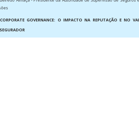
gueiredo Almaça - Presidente da Autoridade de Supervisão de Seguros 
sões
CORPORATE GOVERNANCE: O IMPACTO NA REPUTAÇÃO E NO VA
 SEGURADOR