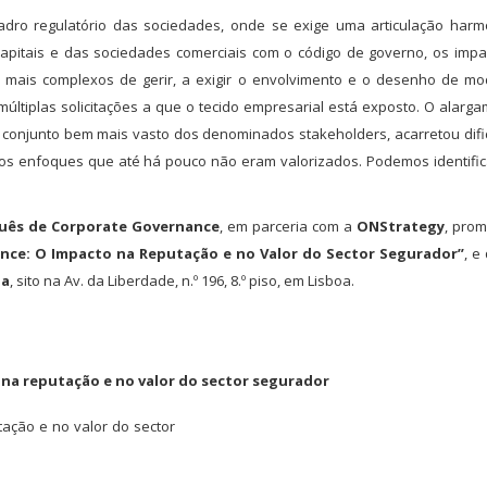
ro regulatório das sociedades, onde se exige uma articulação harm
capitais e das sociedades comerciais com o código de governo, os imp
mais complexos de gerir, a exigir o envolvimento e o desenho de mo
últiplas solicitações a que o tecido empresarial está exposto. O alarg
 conjunto bem mais vasto dos denominados stakeholders, acarretou dif
os enfoques que até há pouco não eram valorizados. Podemos identific
guês de Corporate Governance
, em parceria com a
ONStrategy
, pro
nce: O Impacto na Reputação e no Valor do Sector Segurador”
, e
ia
, sito na Av. da Liberdade, n.º 196, 8.º piso, em Lisboa.
a reputação e no valor do sector segurador