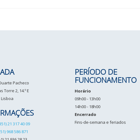
ADA
PERÍODO DE
FUNCIONAMENTO
 Duarte Pacheco
 Torre 2, 14.º E
Horário
 Lisboa
09h00 - 13h00
14h00 - 18h00
ORMAÇÕES
Encerrado
Fins-de-semana e feriados
351) 21 317 40 09
351) 968 586 871
1) 21 936 28 23