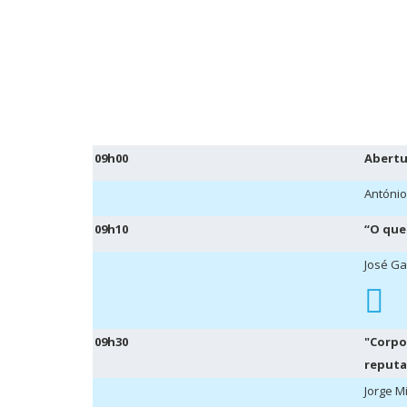
09h00
Abertu
António
09h10
“O que
José Ga
09h30
"Corpo
reputa
Jorge M