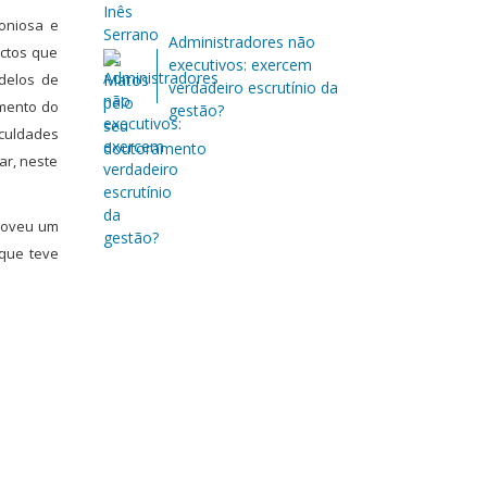
oniosa e
Administradores não
actos que
executivos: exercem
delos de
verdadeiro escrutínio da
amento do
gestão?
iculdades
ar, neste
moveu um
 que teve