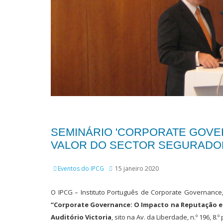
SEMINÁRIO 'CORPORATE GOVE
VALOR DO SECTOR SEGURADO
Eventos do IPCG
15 janeiro 2020
O IPCG – Instituto Português de Corporate Governanc
“Corporate Governance: O Impacto na Reputação e 
Auditório Victoria
, sito na Av. da Liberdade, n.º 196, 8.º