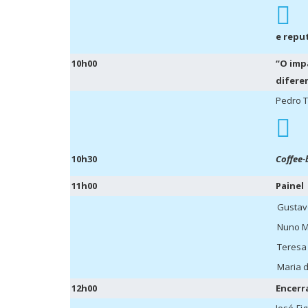
e repu
10h00
“O imp
difere
Pedro T
10h30
Coffee-
11h00
Painel
Gustav
Nuno M
Teresa
Maria 
12h00
Encer