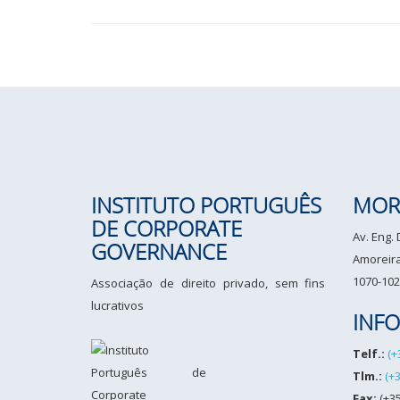
INSTITUTO PORTUGUÊS
MOR
DE CORPORATE
Av. Eng.
GOVERNANCE
Amoreiras
1070-102
Associação de direito privado, sem fins
lucrativos
INF
Telf.:
(+
Tlm.:
(+
Fax:
(+35