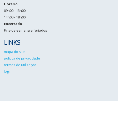
Horário
09h00 - 13h00
14h00 - 18h00
Encerrado
Fins-de-semana e feriados
LINKS
mapa do site
política de privacidade
termos de utilização
login
IPCG©2026 Todos os direitos reservados. Desenvolvido por
Angulo
Sólido
.