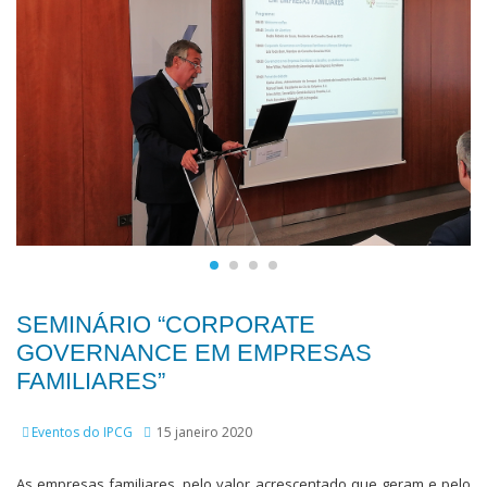
SEMINÁRIO “CORPORATE
GOVERNANCE EM EMPRESAS
FAMILIARES”
Eventos do IPCG
15 janeiro 2020
As empresas familiares, pelo valor acrescentado que geram e pelo