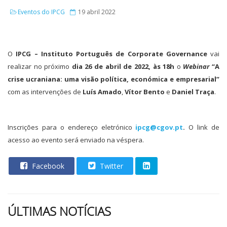
Eventos do IPCG
19 abril 2022
O
IPCG – Instituto Português de Corporate Governance
vai
realizar no próximo
dia 26 de abril de 2022, às 18h
o
Webinar
“A
crise ucraniana: uma visão política, económica e empresarial”
com as intervenções de
Luís Amado
,
V
ítor Bento
e
Daniel Traça
.
Inscrições para o endereço eletrónico
ipcg@cgov.pt
.
O link de
acesso ao evento será enviado na véspera.
Facebook
Twitter
ÚLTIMAS NOTÍCIAS