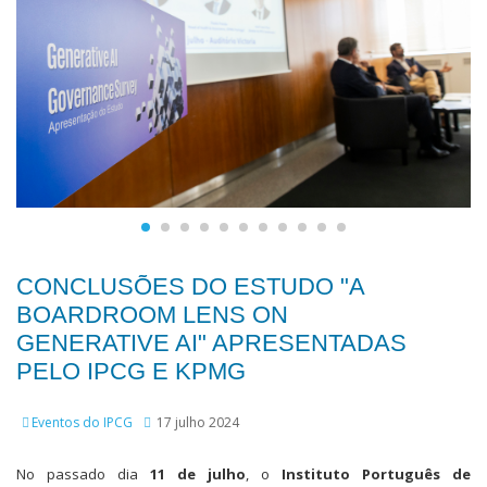
CONCLUSÕES DO ESTUDO "A
BOARDROOM LENS ON
GENERATIVE AI" APRESENTADAS
PELO IPCG E KPMG
Eventos do IPCG
17 julho 2024
No passado dia
11 de julho
, o
Instituto Português de