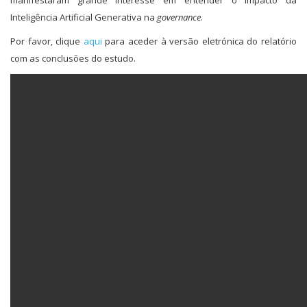
manifestaram grande interesse em entender o impacto da
Inteligência Artificial Generativa na
governance
.
Por favor, clique
aqui
para aceder à versão eletrónica do relatório
com as conclusões do estudo.