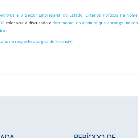
vernance
e o Sector Empresarial do Estado: Critérios Políticos na Nom
07
, coloca-se à discussão o
documento do Instituto que abrange um con
icos.
ário na respectiva página do
Fórum
.
(+)
ADA
PERÍODO DE