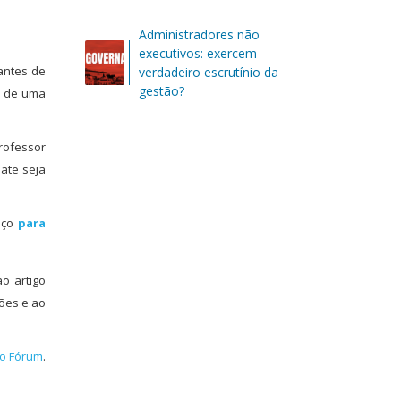
Administradores não
executivos: exercem
antes de
verdadeiro escrutínio da
gestão?
e de uma
rofessor
bate seja
paço
para
o artigo
ções e ao
do Fórum
.