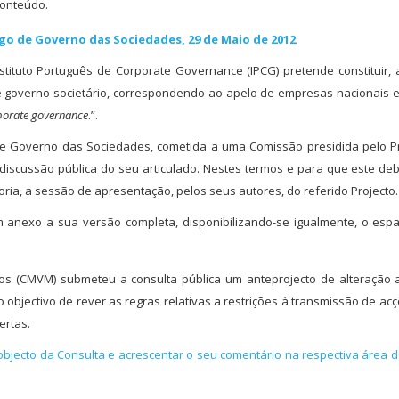
conteúdo.
go de Governo das Sociedades, 29 de Maio de 2012
ituto Português de Corporate Governance (IPCG) pretende constituir, 
e governo societário, correspondendo ao apelo de empresas nacionais 
porate governance
.”.
 de Governo das Sociedades, cometida a uma Comissão presidida pelo P
de discussão pública do seu articulado. Nestes termos e para que este de
ctoria, a sessão de apresentação, pelos seus autores, do referido Projecto.
m anexo a sua versão completa, disponibilizando-se igualmente, o es
os (CMVM) submeteu a consulta pública um anteprojecto de alteração a
 objectivo de rever as regras relativas a restrições à transmissão de ac
ertas.
 objecto da Consulta e acrescentar o seu comentário na respectiva área 