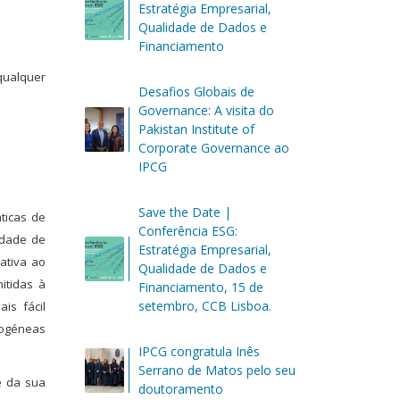
Estratégia Empresarial,
Qualidade de Dados e
Financiamento
 qualquer
Desafios Globais de
Governance: A visita do
Pakistan Institute of
Corporate Governance ao
IPCG
Save the Date |
ticas de
Conferência ESG:
idade de
Estratégia Empresarial,
ativa ao
Qualidade de Dados e
itidas à
Financiamento, 15 de
setembro, CCB Lisboa.
is fácil
erogéneas
IPCG congratula Inês
Serrano de Matos pelo seu
e da sua
doutoramento