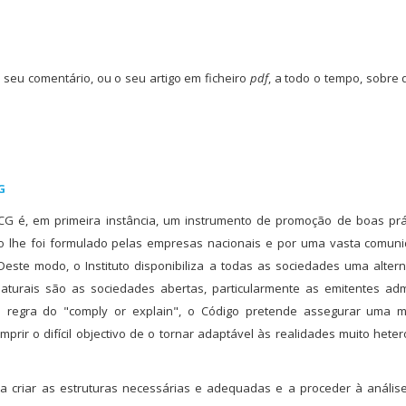
o seu comentário, ou o seu artigo em ficheiro
pdf
, a todo o tempo, sobre
G
G é, em primeira instância, um instrumento de promoção de boas prá
do lhe foi formulado pelas empresas nacionais e por uma vasta comun
este modo, o Instituto disponibiliza a todas as sociedades uma altern
turais são as sociedades abertas, particularmente as emitentes adm
regra do "comply or explain", o Código pretende assegurar uma ma
prir o difícil objectivo de o tornar adaptável às realidades muito het
criar as estruturas necessárias e adequadas e a proceder à anális