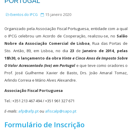
PORTUGAL'
Eventos do IPCG
15 janeiro 2020
Organizado pela Associação Fiscal Portuguesa, entidade com a qual
o IPCG celebrou um Acordo de Cooperação, realizou-se, no
Salão
Nobre da Associação Comercial de Lisboa
, Rua das Portas de
Sto. Antão, 89, em Lisboa, no dia
23
de
Janeiro de 2014, pelas
18h30, o lançamento da obra
Vinte e Cinco Anos de Imposto Sobre
O Valor Acrescentado (Iva) em Portugal
e que teve como oradores o
Prof. José Guilherme Xavier de Basto, Drs. João Amaral Tomaz,
Arlindo Correia e Mário Alves Alexandre.
Associação Fiscal Portuguesa
Tel.: +351 213 467 494 / +351 961 327 671
E-mails
:
afp@afp.pt
ou
afiscalp@sapo.pt
Formulário de Inscrição