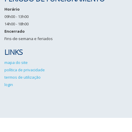
Horário
09h00 - 13h00
14h00 - 18h00
Encerrado
Fins-de-semana e feriados
LINKS
mapa do site
política de privacidade
termos de utilização
login
IPCG©2026 Todos os direitos reservados. Desenvolvido por
Angulo