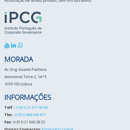
Associação de direito privado, sem fins lucrativos
MORADA
Av. Eng. Duarte Pacheco
Amoreiras Torre 2, 14.º E
1070-102 Lisboa
INFORMAÇÕES
Telf.:
(+351) 21 317 40 09
Tlm.:
(+351) 968 586 871
Fax:
(+351) 21 936 28 23
Outros Contactos:
Formulário Online