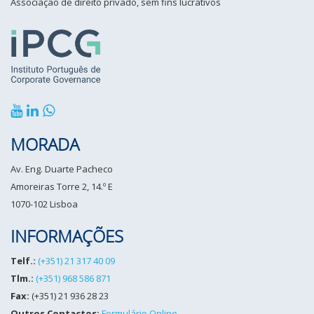
Associação de direito privado, sem fins lucrativos
MORADA
Av. Eng. Duarte Pacheco
Amoreiras Torre 2, 14.º E
1070-102 Lisboa
INFORMAÇÕES
Telf.:
(+351) 21 317 40 09
Tlm.:
(+351) 968 586 871
Fax:
(+351) 21 936 28 23
Outros Contactos:
Formulário Online