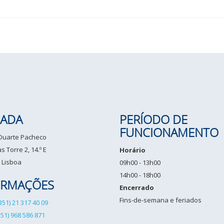
ADA
PERÍODO DE
FUNCIONAMENTO
 Duarte Pacheco
 Torre 2, 14.º E
Horário
 Lisboa
09h00 - 13h00
14h00 - 18h00
ORMAÇÕES
Encerrado
Fins-de-semana e feriados
351) 21 317 40 09
351) 968 586 871