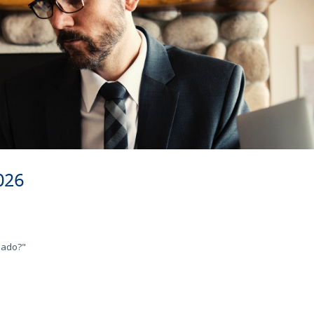
2026
sado?"