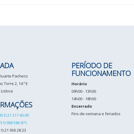
ADA
PERÍODO DE
FUNCIONAMENTO
 Duarte Pacheco
 Torre 2, 14.º E
Horário
 Lisboa
09h00 - 13h00
14h00 - 18h00
ORMAÇÕES
Encerrado
Fins-de-semana e feriados
351) 21 317 40 09
351) 968 586 871
1) 21 936 28 23