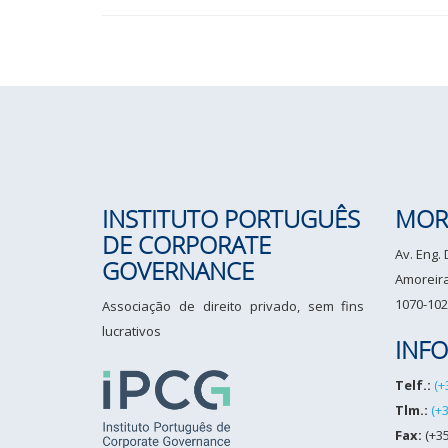
INSTITUTO PORTUGUÊS
MOR
DE CORPORATE
Av. Eng.
GOVERNANCE
Amoreiras
1070-102
Associação de direito privado, sem fins
lucrativos
INF
Telf.:
(+
Tlm.:
(+
Fax:
(+35