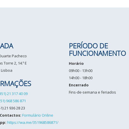
ADA
PERÍODO DE
FUNCIONAMENTO
 Duarte Pacheco
 Torre 2, 14.º E
Horário
 Lisboa
09h00 - 13h00
14h00 - 18h00
ORMAÇÕES
Encerrado
Fins-de-semana e feriados
351) 21 317 40 09
351) 968 586 871
1) 21 936 28 23
 Contactos:
Formulário Online
pp:
https://wa.me/351968586871/