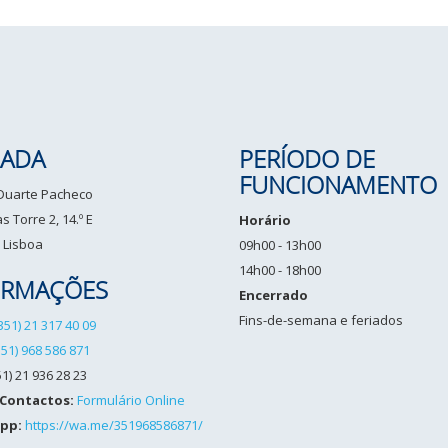
ADA
PERÍODO DE
FUNCIONAMENTO
 Duarte Pacheco
 Torre 2, 14.º E
Horário
 Lisboa
09h00 - 13h00
14h00 - 18h00
ORMAÇÕES
Encerrado
Fins-de-semana e feriados
351) 21 317 40 09
351) 968 586 871
1) 21 936 28 23
 Contactos:
Formulário Online
pp:
https://wa.me/351968586871/