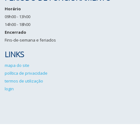
Horário
09h00 - 13h00
14h00 - 18h00
Encerrado
Fins-de-semana e feriados
LINKS
mapa do site
política de privacidade
termos de utilização
login
IPCG©2026 Todos os direitos reservados. Desenvolvido por
Angulo