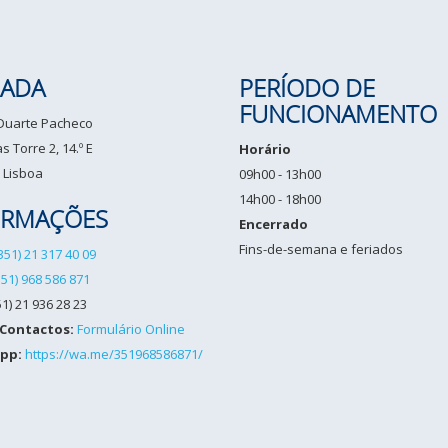
ADA
PERÍODO DE
FUNCIONAMENTO
 Duarte Pacheco
 Torre 2, 14.º E
Horário
 Lisboa
09h00 - 13h00
14h00 - 18h00
ORMAÇÕES
Encerrado
Fins-de-semana e feriados
351) 21 317 40 09
351) 968 586 871
1) 21 936 28 23
 Contactos:
Formulário Online
pp:
https://wa.me/351968586871/