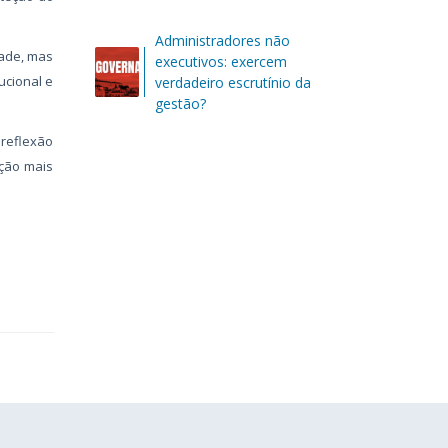
Administradores não
dade, mas
executivos: exercem
ucional e
verdadeiro escrutínio da
gestão?
reflexão
ação mais