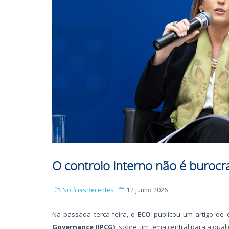
O controlo interno não é burocra
Notícias Recentes
12 junho 2026
Na passada terça-feira, o
ECO
publicou um artigo de 
Governance (
IPCG),
s
obre um tema central para a quali