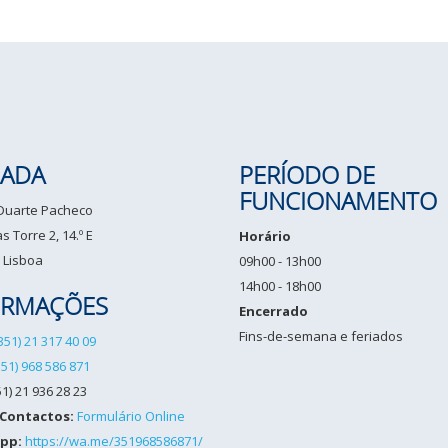
ADA
PERÍODO DE
FUNCIONAMENTO
 Duarte Pacheco
 Torre 2, 14.º E
Horário
 Lisboa
09h00 - 13h00
14h00 - 18h00
ORMAÇÕES
Encerrado
Fins-de-semana e feriados
351) 21 317 40 09
351) 968 586 871
1) 21 936 28 23
 Contactos:
Formulário Online
pp:
https://wa.me/351968586871/