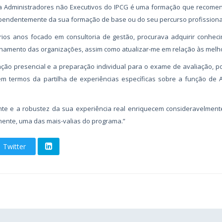
 Administradores não Executivos do IPCG é uma formação que recomen
pendentemente da sua formação de base ou do seu percurso profissiona
ios anos focado em consultoria de gestão, procurava adquirir conhec
namento das organizações, assim como atualizar-me em relação às melh
ação presencial e a preparação individual para o exame de avaliação, 
em termos da partilha de experiências específicas sobre a função de
nte e a robustez da sua experiência real enriquecem consideravelment
almente, uma das mais-valias do programa.”
Twitter