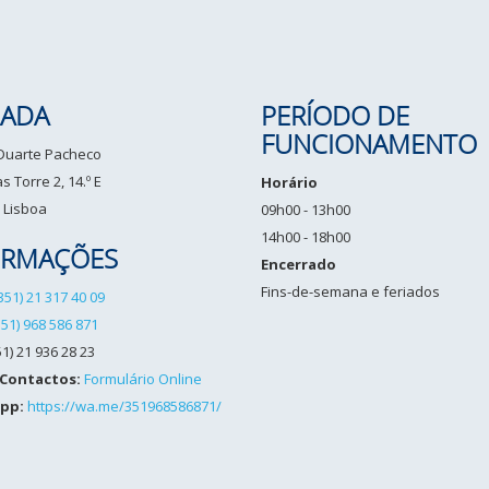
ADA
PERÍODO DE
FUNCIONAMENTO
 Duarte Pacheco
 Torre 2, 14.º E
Horário
 Lisboa
09h00 - 13h00
14h00 - 18h00
ORMAÇÕES
Encerrado
Fins-de-semana e feriados
351) 21 317 40 09
351) 968 586 871
1) 21 936 28 23
 Contactos:
Formulário Online
pp:
https://wa.me/351968586871/