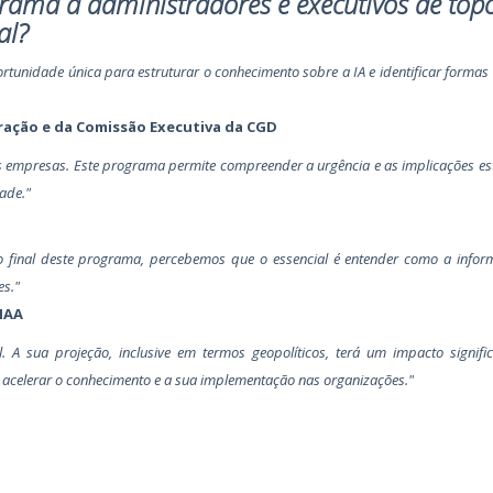
rama a administradores e executivos de top
al?
rtunidade única para estruturar o conhecimento sobre a IA e identificar formas
ração e da Comissão Executiva da CGD
s empresas. Este programa permite compreender a urgência e as implicações es
ade."
. No final deste programa, percebemos que o essencial é entender como a info
es."
IAA
 A sua projeção, inclusive em termos geopolíticos, terá um impacto signific
acelerar o conhecimento e a sua implementação nas organizações."