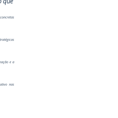
o que
 concretas
tratégicas
rmação e a
ativo nas