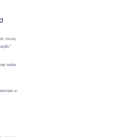
a
r riscos,
cução."
 mas todas
monstram a