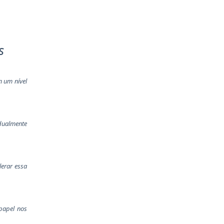
s
m um nível
adualmente
lerar essa
 papel nos