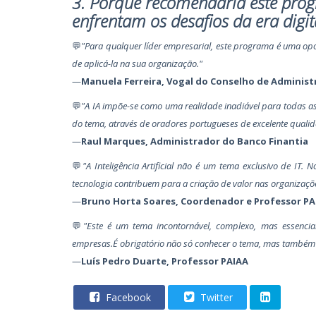
3. Porque recomendaria este prog
enfrentam os desafios da era digit
💬
"Para qualquer líder empresarial, este programa é uma opo
de aplicá-la na sua organização."
—
Manuela Ferreira, Vogal do Conselho de Administ
💬
"A IA impõe-se como uma realidade inadiável para todas a
do tema, através de oradores portugueses de excelente qualid
—
Raul Marques, Administrador do Banco Finantia
💬
"A Inteligência Artificial não é um tema exclusivo de IT
tecnologia contribuem para a criação de valor nas organizaçõ
—
Bruno Horta Soares, Coordenador e Professor PA
💬
"Este é um tema incontornável, complexo, mas essencial.
empresas.É obrigatório não só conhecer o tema, mas também 
—
Luís Pedro Duarte, Professor PAIAA
Facebook
Twitter