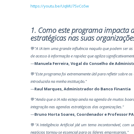
https://youtu.be/UqMU7SvCo5w
1. Como este programa impacta a
estratégicas nas suas organizaçõe
💬
"A IA tem uma grande influência naquilo que podem ser as
de acesso à informação e rapidez que agiliza significativame
—
Manuela Ferreira, Vogal do Conselho de Administ
💬
"Este programa foi extremamente útil para refletir sobre os 
introduzida na minha instituição."
—
Raul Marques, Administrador do Banco Finantia
💬
"Ainda que a IA não esteja ainda na agenda de muitos board
integração nas agendas estratégicas das organizações."
—
Bruno Horta Soares, Coordenador e Professor PA
💬
"A Inteligência Artificial jáé um tema incontornável, co
negócios tornou-se essencial para os líderes empresariais."