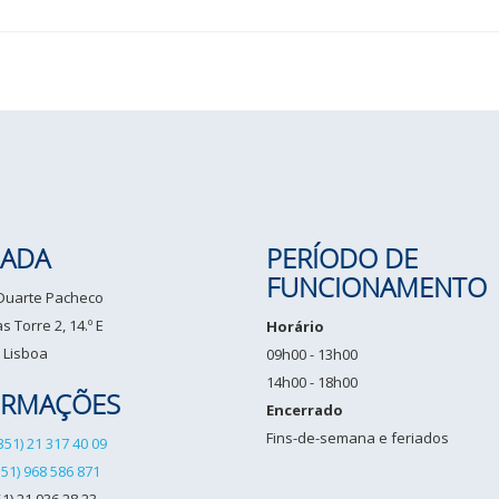
ADA
PERÍODO DE
FUNCIONAMENTO
 Duarte Pacheco
 Torre 2, 14.º E
Horário
 Lisboa
09h00 - 13h00
14h00 - 18h00
ORMAÇÕES
Encerrado
Fins-de-semana e feriados
351) 21 317 40 09
351) 968 586 871