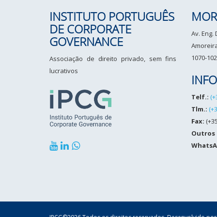
INSTITUTO PORTUGUÊS
MOR
DE CORPORATE
Av. Eng.
GOVERNANCE
Amoreiras
1070-102
Associação de direito privado, sem fins
lucrativos
INF
Telf.:
(+
Tlm.:
(+
Fax:
(+35
Outros
WhatsA