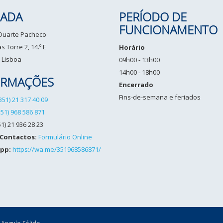
ADA
PERÍODO DE
FUNCIONAMENTO
 Duarte Pacheco
 Torre 2, 14.º E
Horário
 Lisboa
09h00 - 13h00
14h00 - 18h00
ORMAÇÕES
Encerrado
Fins-de-semana e feriados
351) 21 317 40 09
351) 968 586 871
1) 21 936 28 23
 Contactos:
Formulário Online
pp:
https://wa.me/351968586871/