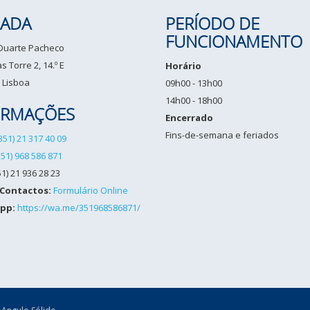
ADA
PERÍODO DE
FUNCIONAMENTO
 Duarte Pacheco
 Torre 2, 14.º E
Horário
 Lisboa
09h00 - 13h00
14h00 - 18h00
ORMAÇÕES
Encerrado
Fins-de-semana e feriados
351) 21 317 40 09
351) 968 586 871
1) 21 936 28 23
 Contactos:
Formulário Online
pp:
https://wa.me/351968586871/