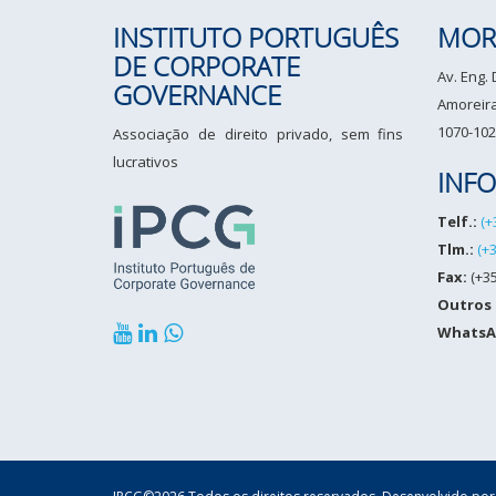
INSTITUTO PORTUGUÊS
MOR
DE CORPORATE
Av. Eng.
GOVERNANCE
Amoreiras
1070-102
Associação de direito privado, sem fins
lucrativos
INF
Telf.:
(+
Tlm.:
(+
Fax:
(+35
Outros
WhatsA