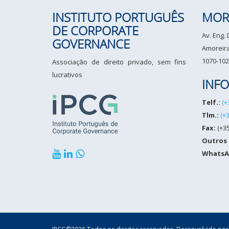
INSTITUTO PORTUGUÊS
MOR
DE CORPORATE
Av. Eng.
GOVERNANCE
Amoreiras
1070-102
Associação de direito privado, sem fins
lucrativos
INF
Telf.:
(+
Tlm.:
(+
Fax:
(+35
Outros
WhatsA