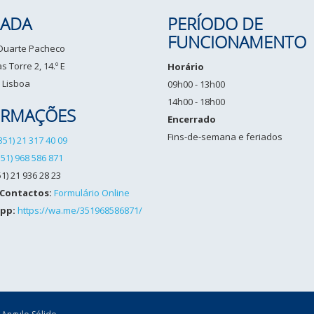
ADA
PERÍODO DE
FUNCIONAMENTO
 Duarte Pacheco
 Torre 2, 14.º E
Horário
 Lisboa
09h00 - 13h00
14h00 - 18h00
ORMAÇÕES
Encerrado
Fins-de-semana e feriados
351) 21 317 40 09
351) 968 586 871
1) 21 936 28 23
 Contactos:
Formulário Online
pp:
https://wa.me/351968586871/