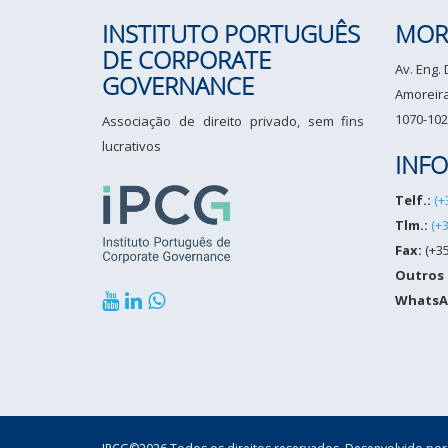
INSTITUTO PORTUGUÊS
MOR
DE CORPORATE
Av. Eng.
GOVERNANCE
Amoreiras
1070-102
Associação de direito privado, sem fins
lucrativos
INF
Telf.:
(+
Tlm.:
(+
Fax:
(+35
Outros
WhatsA