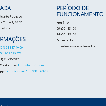
ADA
PERÍODO DE
FUNCIONAMENTO
 Duarte Pacheco
 Torre 2, 14.º E
Horário
 Lisboa
09h00 - 13h00
14h00 - 18h00
ORMAÇÕES
Encerrado
Fins-de-semana e feriados
351) 21 317 40 09
351) 968 586 871
1) 21 936 28 23
 Contactos:
Formulário Online
pp:
https://wa.me/351968586871/