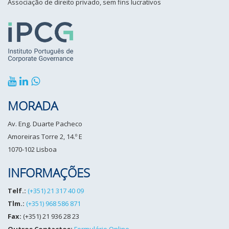
Associação de direito privado, sem fins lucrativos
MORADA
Av. Eng. Duarte Pacheco
Amoreiras Torre 2, 14.º E
1070-102 Lisboa
INFORMAÇÕES
Telf.:
(+351) 21 317 40 09
Tlm.:
(+351) 968 586 871
Fax:
(+351) 21 936 28 23
Outros Contactos:
Formulário Online