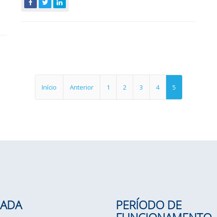
Início
Anterior
1
2
3
4
5
ADA
PERÍODO DE