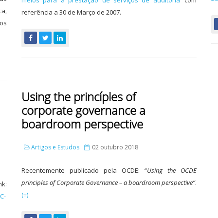
meios para a prestação de serviços de auditoria’
com
ca,
referência a 30 de Março de 2007.
 os
Using the princíples of
corporate governance a
boardroom perspective
Artigos e Estudos
02 outubro 2018
Recentemente publicado pela OCDE: “
Using the OCDE
principles of Corporate Governance – a boardroom perspective”
.
k:
(+)
C-