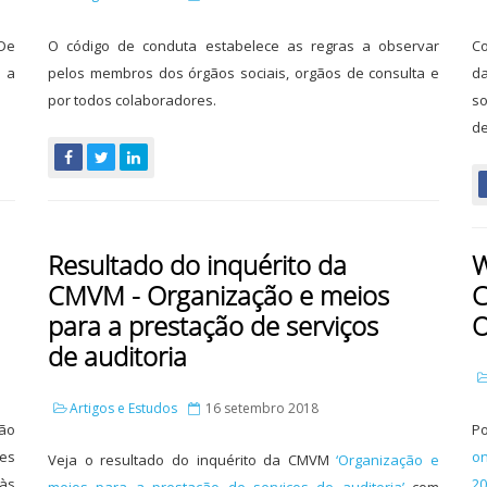
De
O código de conduta estabelece as regras a observar
Co
o a
pelos membros dos órgãos sociais, orgãos de consulta e
da
por todos colaboradores.
so
de
Resultado do inquérito da
W
CMVM - Organização e meios
C
para a prestação de serviços
O
de auditoria
Artigos e Estudos
16 setembro 2018
ção
Po
es
on
Veja o resultado do inquérito da CMVM
‘Organização e
às
20