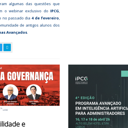
oram algumas das questões que
m o webinar exclusivo do
IPCG
,
do no passado dia
4 de fevereiro
,
omunidade de antigos alunos dos
mas Avançados
.
ilidade e