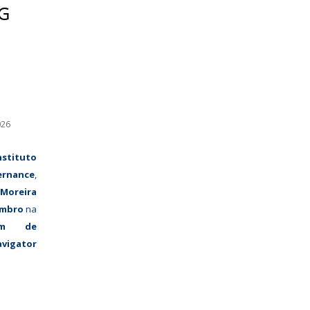
CG
a
026
nstituto
ernance
,
 Moreira
embro
na
um de
vigator