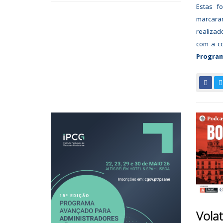
Estas f
marcara
realiza
com a c
Progra
Volat