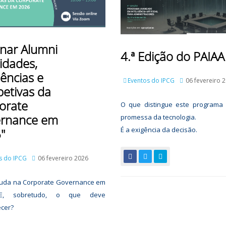
nar Alumni
4.ª Edição do PAIAA
idades,
ências e
Eventos do IPCG
06 fevereiro 
petivas da
orate
O que distingue este programa
rnance em
promessa da tecnologia.
É a exigência da decisão.
"
s do IPCG
06 fevereiro 2026
uda na Corporate Governance em
E, sobretudo, o que deve
cer?