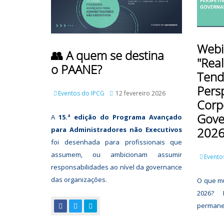
Webi
👥 A quem se destina
"Real
o PAANE?
Tend
Pers
Eventos do IPCG
12 fevereiro 2026
Corp
Gove
A
15.ª edição do Programa Avançado
2026
para Administradores não Executivos
foi desenhada para profissionais que
assumem, ou ambicionam assumir
Evento
responsabilidades ao nível da governance
das organizações.
O que m
2026? 
permane