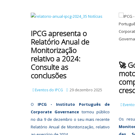
IPCG apresenta o
Relatório Anual de
Monitorização
relativo a 2024:
🚀 G
Consulte as
moto
conclusões
comp
cres
Eventos do IPCG
29 dezembro 2025
O
IPCG - Instituto Português de
Evento
Corporate Governance
tornou público
Os res
no dia 9 de dezembro o seu mais recente
Monito
Relatório Anual de Monitorização, relativo
das So
ao exercício de 2024.