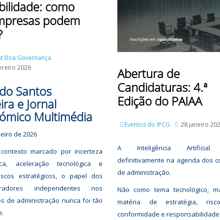
abilidade: como
mpresas podem
?
t Boa Governança
ereiro 2026
Abertura de
Candidaturas: 4.ª
rdo Santos
Edição do PAIAA
ira e Jornal
ómico Multimédia
Eventos do IPCG
28 janeiro 20
neiro de 2026
A Inteligência Artificial
 contexto marcado por incerteza
definitivamente na agenda dos c
tica, aceleração tecnológica e
de administração.
iscos estratégicos, o papel dos
stradores independentes nos
Não como tema tecnológico, 
s de administração nunca foi tão
matéria de estratégia, risco
e.
conformidade e responsabilidade