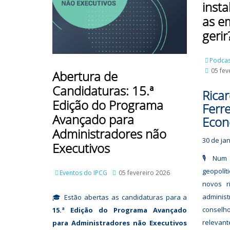
inst
as e
gerir
Podcas
05 fev
Abertura de
Candidaturas: 15.ª
Rica
Edição do Programa
Ferre
Avançado para
Econ
Administradores não
30 de ja
Executivos
🎙️ Num
geopolí
Eventos do IPCG
05 fevereiro 2026
novos r
admini
🎓 Estão abertas as candidaturas para a
conselho
15.ª Edição do Programa Avançado
relevant
para Administradores não Executivos