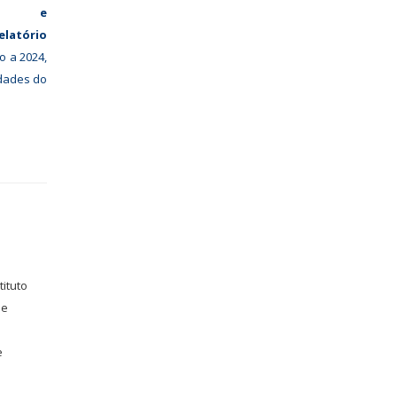
to e
elatório
vo a 2024,
dades do