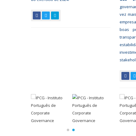
governa
vez mai
empresas
boas p
trans
estabil
invest
stakehol