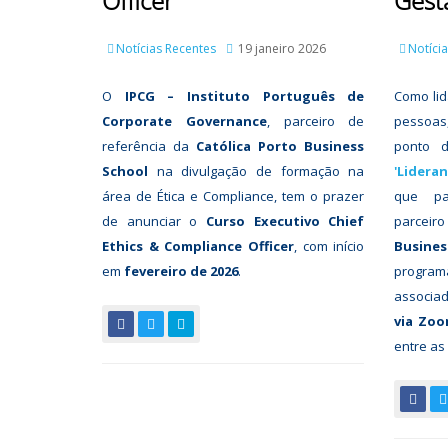
Officer
Gestã
Notícias Recentes
19 janeiro 2026
Notíci
O
IPCG – Instituto Português de
Como lid
Corporate Governance
, parceiro de
pessoas
referência da
Católica Porto Business
ponto d
School
na divulgação de formação na
'Lideran
área de Ética e Compliance, tem o prazer
que pa
de anunciar o
Curso Executivo Chief
parceiro
Ethics & Compliance Officer
, com início
Busine
em
fevereiro de 2026
.
progr
associad
via Zo
entre as