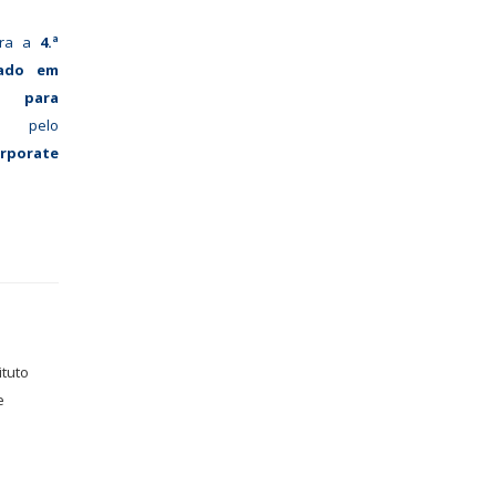
para a
4.ª
çado em
l para
o pelo
rporate