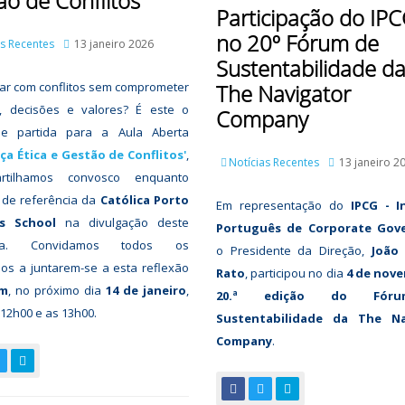
o de Conflitos'
Participação do IP
no 20º Fórum de
as Recentes
13 janeiro 2026
Sustentabilidade d
ar com conflitos sem comprometer
The Navigator
, decisões e valores? É este o
Company
e partida para a Aula Aberta
ça Ética e Gestão de Conflitos'
,
Notícias Recentes
13 janeiro 2
rtilhamos convosco enquanto
 de referência da
Católica Porto
Em representação do
IPCG - I
ss School
na divulgação deste
Português de Corporate Gov
ama. Convidamos todos os
o Presidente da Direção,
João
os a juntarem-se a esta reflexão
Rato
, participou no dia
4 de nov
om
, no próximo dia
14 de janeiro
,
20.ª edição do Fór
 12h00 e as 13h00.
Sustentabilidade da The Na
Company
.