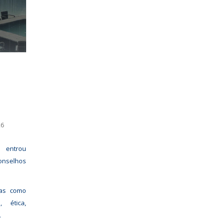
26
 entrou
onselhos
mas como
, ética,
.